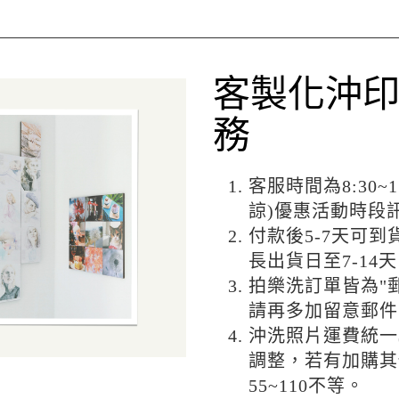
客製化沖
務
客服時間為8:30~
諒)優惠活動時段
付款後5-7天可到
長出貨日至7-14
拍樂洗訂單皆為"
請再多加留意郵件
沖洗照片運費統一
調整，若有加購其
55~110不等。