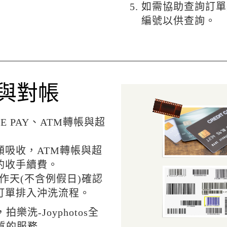
如需協助查詢訂單
編號以供查詢。
與對帳
E PAY、ATM轉帳與超
額吸收，ATM轉帳與超
酌收手續費。
工作天(不含例假日)確認
訂單排入沖洗流程。
洗-Joyphotos全
質的服務